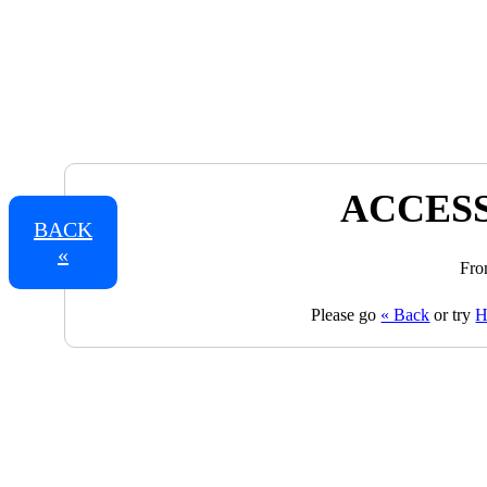
ACCESS
BACK
«
Fro
Please go
« Back
or try
H