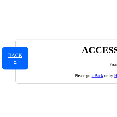
ACCESS
BACK
«
From
Please go
« Back
or try
H